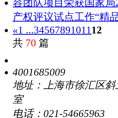
容团队项目荣获国家局2
产权评议试点工作“精品
«
1 ...
3
4
5
6
7
8
9
10
11
12
共
70
篇
4001685009
地址：上海市徐汇区斜土路 
室
电话：021-54665963