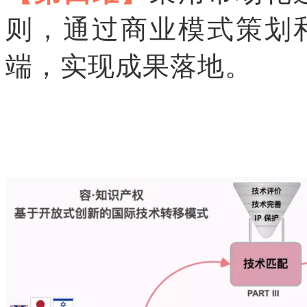
则，通过商业模式策划
端，实现成果落地。