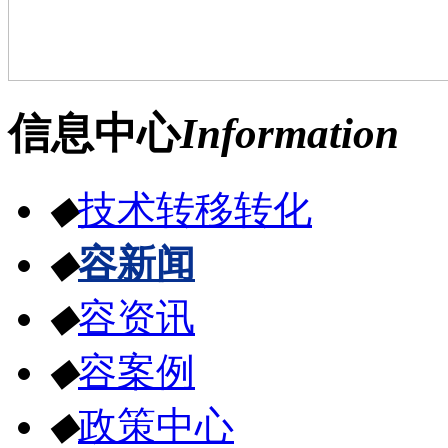
信息中心
Information
◆
技术转移转化
◆
容新闻
◆
容资讯
◆
容案例
◆
政策中心