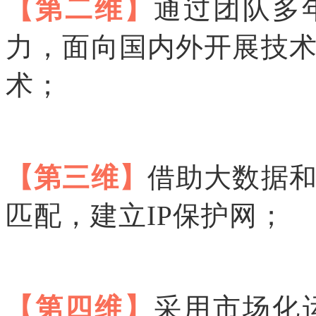
【第二维】
通过团队多
力，面向国内外开展技
术；
【第三维】
借助大数据
匹配，建立
IP保护网；
【第四维】
采用市场化