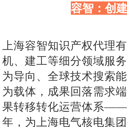
容智：创建
上海容智知识产权代理有
机、建工等细分领域服务
为导向、全球技术搜索能
为载体，成果回落需求端
果转移转化运营体系——“
年，为上海电气核电集团