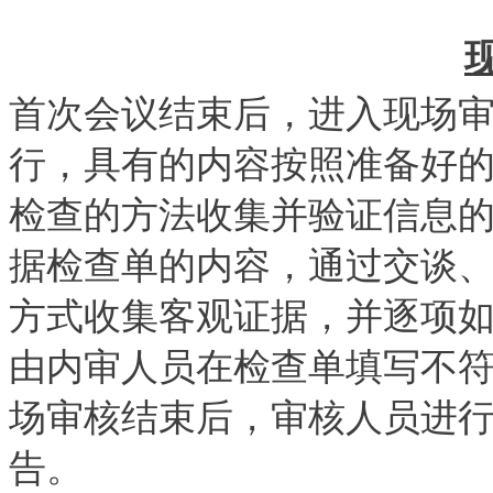
首次会议结束后，进入现场
行，具有的内容按照准备好
检查的方法收集并验证信息
据检查单的内容，通过交谈
方式收集客观证据，并逐项
由内审人员在检查单填写不
场审核结束后，审核人员进
告。